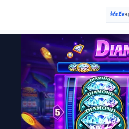
ទំព័រដើម
អន