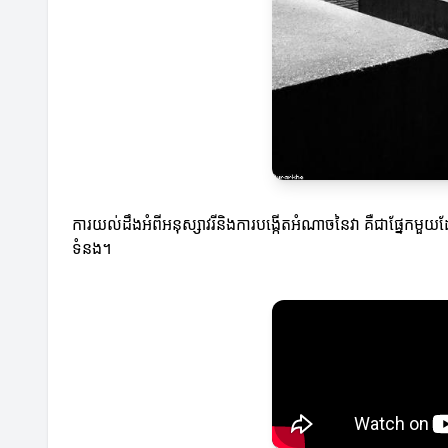
ការយល់ដឹងអំពីអនុស្សាវរីនិងការបង្កើតអំណាចនៃវា គឺជាផ្នែកមួយ
ទំនង។