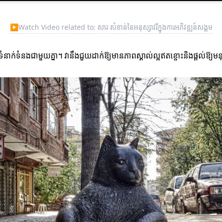
▶
Watch Video related to: សារៈសំខាន់នៃអនុស្សាវរីក្នុងការអភិវឌ្ឍន៍សង្គម
ង្កើតទំនាក់ទំនងជាមួយគ្នា។ វានឹងជួយដាក់ឱ្យមានភាពស្គាល់ល្អឥតខ្ចោះនិងផ្តល់