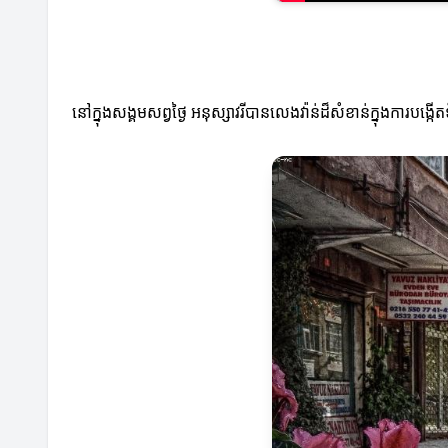
នៅក្នុងសង្គមសព្វថ្ងៃ អនុស្សាវរីបានលេងវ៉ាន់ដ៏សំខាន់ក្នុងការប