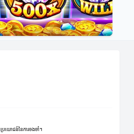
ត្ថប្រយោជន៍នៃការចងចាំ។