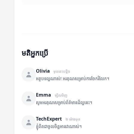
មតិអ្នកប្រើ
Olivia
មុននេះបន្តិច
អត្ថបទល្អណាស់! អរគុណសម្រាប់ការចែករំលែក។
Emma
ម្សិលមិញ
សូមអរគុណសម្រាប់ព័ត៌មានដ៏ល្អនេះ។
TechExpert
២ ម៉ោងមុន
ខ្ញុំពិតជាចូលចិត្តអានវាណាស់។