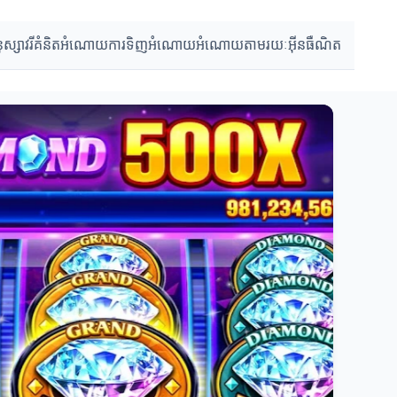
ុស្សាវរី
គំនិតអំណោយ
ការទិញអំណោយ
អំណោយតាមរយៈអ៊ីនធឺណិត