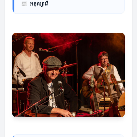
📰
អនុស្សាវរី