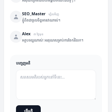
អរគុណច្រើនដែលបានផ្តល់ចំណេះដឹងថ្មីៗ។
SEO_Master
ម្សិលមិញ
ខ្ញុំពិតជាចូលចិត្តអានវាណាស់។
Alex
៣ ថ្ងៃមុន
អត្ថបទល្អណាស់! អរគុណសម្រាប់ការចែករំលែក។
បញ្ចេញមតិ
ផ្ញើមតិ