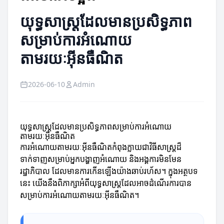
យុទ្ធសាស្ត្រដែលមានប្រសិទ្ធភាព
សម្រាប់ការអំណោយ
តាមរយៈអ៊ីនធឺណិត
2026-06-10
Admin
យុទ្ធសាស្ត្រដែលមានប្រសិទ្ធភាពសម្រាប់ការអំណោយ
តាមរយៈអ៊ីនធឺណិត
ការអំណោយតាមរយៈអ៊ីនធឺណិតកំពុងក្លាយជាវិធីសាស្ត្រដ៏
ទាក់ទាញសម្រាប់អ្នកបង្ហាញអំណោយ និងអង្គការមិនមែន
រដ្ឋាភិបាល ដែលមានការកើនឡើងយ៉ាងឆាប់រហ័ស។ ក្នុងអត្ថបទ
នេះ យើងនឹងពិភាក្សាអំពីយុទ្ធសាស្ត្រដែលអាចដំណើរការបាន
សម្រាប់ការអំណោយតាមរយៈអ៊ីនធឺណិត។