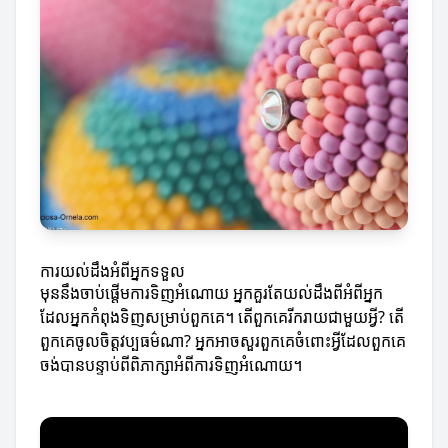
ការយល់ដឹងអំពីអ្នកទទួល
មុននឹងចាប់ផ្តើមការទិញអំណោយ អ្នកគួរតែយល់ដឹងពីអំពីអ្នក
ដែលអ្នកកំពុងទិញសម្រាប់ពួកគេ។ តើពួកគេរីករាយជាមួយអ្វី? តើ
ពួកគេចូលចិត្តវប្បធម៌ណា? អ្នកអាចសួរពួកគេចំពោះអ្វីដែលពួកគេ
ចង់បានបន្ទាប់ពីពិភាក្សាអំពីការទិញអំណោយ។