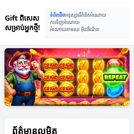
ទំព័រដើម
អនុស្សាវរី
គំនិតអំណោយ
Gift ពិសេស
ការទិញអំណោយ
សម្រាប់អ្នកថ្មី!
អំណោយតាមរយៈអ៊ីនធឺណិត
ព័ត៌មានលម្អិត