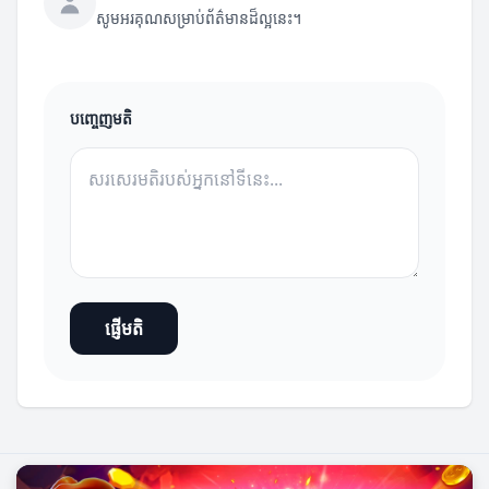
សូមអរគុណសម្រាប់ព័ត៌មានដ៏ល្អនេះ។
បញ្ចេញមតិ
ផ្ញើមតិ