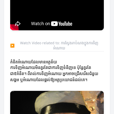
Watch Video related to: ការស្វែងរកបំណងក្នុងការទិញ
▶
អំណោយ
គំនិតអំណោយដែលមានអត្ថន័យ
ការទិញអំណោយមិនគួរតែជាការទិញទំនិញទេ ប៉ុន្តែគួរតែ
ជា៥គំនិត។ ពីរាល់ការទិញអំណោយ អ្នកអាចជ្រើសរើសជំនួយ
សង្គម ឬអំណោយដែលផ្តល់ឱ្យអត្ថប្រយោជន៍ដល់គេ។