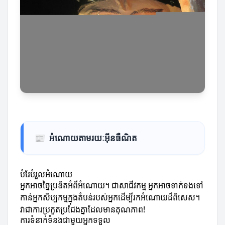
📰
អំណោយតាមរយៈអ៊ីនធឺណិត
បំរែបំរួលអំណោយ
អ្នកអាចច្នៃប្រឌិតអំពីអំណោយ។ ជាសាជីវកម្ម អ្នកអាចទាក់ទងទៅ
កាន់អ្នកសិប្បកម្មក្នុងតំបន់របស់អ្នកដើម្បីរកអំណោយដ៏ពិសេស។
វាជាការប្រកួតប្រជែងគ្នាដែលមានគុណភាព!
ការទំនាក់ទំនងជាមួយអ្នកទទួល