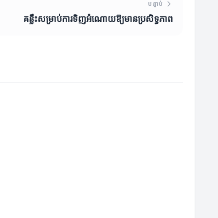
បន្ទាប់
គន្លឹះសម្រាប់ការទិញអំណោយឱ្យមានប្រសិទ្ធភាព