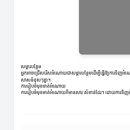
សម្ភារបន្ថែម
អ្នកអាចជ្រើសរើសអំណោយជាសម្ភារបន្ថែមដើម្បីធ្វើឱ្យការទិ
សាសន៍ខុសៗគ្នា។
ការរៀបចំមុខមាត់អំណោយ
ការរៀបចំមុខមាត់អំណោយក៏មានសារៈសំខាន់ដែរ។ ដោយការទិញ