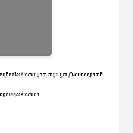
អាចជ្រើសរើសអំណោយដូចជា កាបូប ឬកាដូដែលមានស្លាកជាតិ
អ្នកទទួលទទួលអំណោយ។