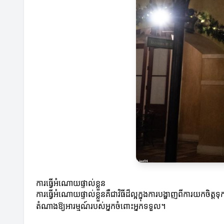
ការធ្វើអំណោយផ្ទាល់ខ្លួន
ការធ្វើអំណោយផ្ទាល់ខ្លួនគឺជាវិធីដ៏ល្អក្នុងការបង្ហាញពីការយកចិ
តំណាងឱ្យអារម្មណ៍របស់អ្នកចំពោះអ្នកទទួល។