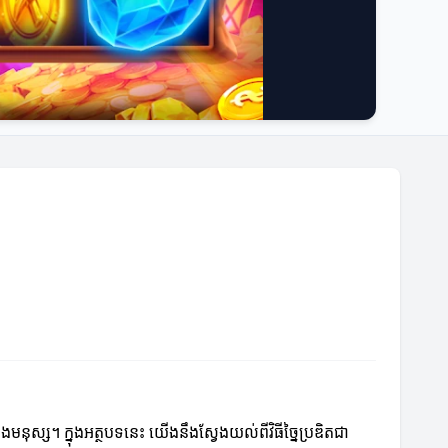
ស្ស។ ក្នុងអត្ថបទនេះ យើងនឹងស្វែងយល់ពីវិធីច្នៃប្រឌិតជា