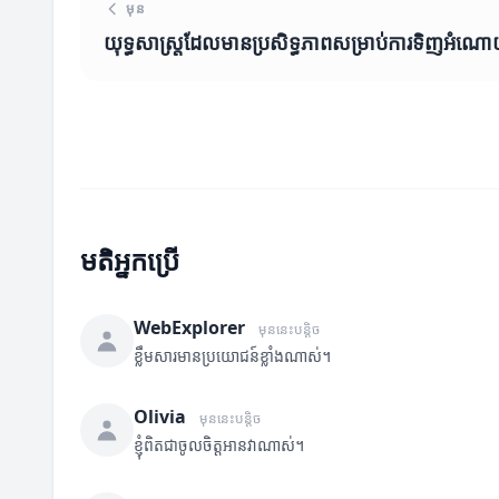
មុន
យុទ្ធសាស្ត្រដែលមានប្រសិទ្ធភាពសម្រាប់ការទិញអំណ
មតិអ្នកប្រើ
WebExplorer
មុននេះបន្តិច
ខ្លឹមសារមានប្រយោជន៍ខ្លាំងណាស់។
Olivia
មុននេះបន្តិច
ខ្ញុំពិតជាចូលចិត្តអានវាណាស់។