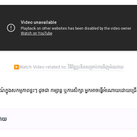
▶
Watch Video related to: វិធីច្នៃប្រឌិតសម្រាប់ការទិញអំណោយ
មណ៍ក្នុងសកម្មភាពខ្លះៗ ដូចជា កម្សាន្ត ឬការសិក្សា អ្នកអាចធ្វើអំណោយដោយជ
ណោយ