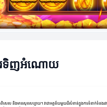
ប់ការទិញអំណោយ
េស និងមានសុខសប្បាយ។ វាជាអត្ថន័យមួយដ៏សំខាន់ក្នុងការទំនាក់ទំនងរវាងមនុ