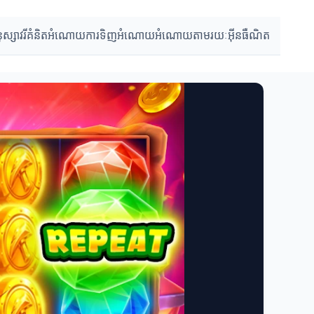
ុស្សាវរី
គំនិតអំណោយ
ការទិញអំណោយ
អំណោយតាមរយៈអ៊ីនធឺណិត