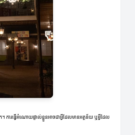
នក។ ការធ្វើអំណោយផ្ទាល់ខ្លួនអាចជាអ្វីដែលមានអត្ថន័យ ឬអ្វីដែល