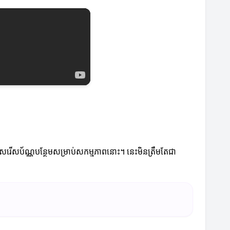
្រើសរើសប័ណ្ណបន្ថែមសម្រាប់សកម្មភាពនោះ។ នេះមិនត្រឹមតែជា