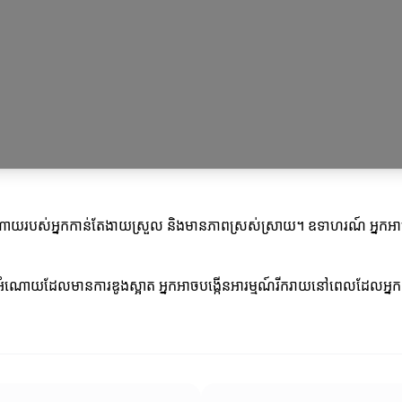
ញអំណោយរបស់អ្នកកាន់តែងាយស្រួល និងមានភាពស្រស់ស្រាយ។ ឧទាហរណ៍ អ្នក
អំណោយដែលមានការឌូងស្អាត អ្នកអាចបង្កើនអារម្មណ៍រីករាយនៅពេលដែល