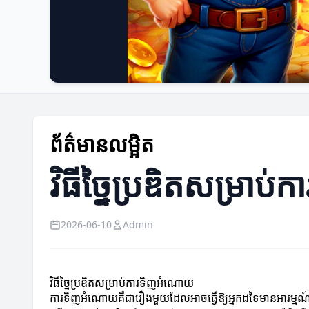
ព័ត៌មានលម្អិត
វិធីច្នៃប្រឌិតសម្រា
2026-06-10
Admin
វិធីច្នៃប្រឌិតសម្រាប់ការទិញអំណោយ
ការទិញអំណោយគឺជារឿងមួយដែលអាចធ្វើឱ្យអ្នកដទៃមានអារម្មណ៍ពិស