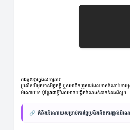
ការចូលរួមក្នុងសកម្មភាព
ប្រសិនបើអ្នកមានមិត្តភក្តិ ឬសមាជិកគ្រួសារដែលមានចំណាប់អារម្
អំណោយទេ ប៉ុន្តែវាជាអ្វីដែលអាចបង្កើតចំណងទំនាក់ទំនងដ៏ល្អ។
🔗
គំនិតអំណោយសម្រាប់ការច្នៃប្រឌិតនិងការផ្តល់អំ