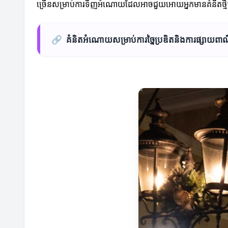
ច្រើនសម្រាប់ការទិញអំណោយដែលអាចជួយអោយអ្នកមានគំនិតថ្មីៗ
🔗
គំនិតអំណោយសម្រាប់ការច្នៃប្រឌិតនិងការផ្សាយពាណិ