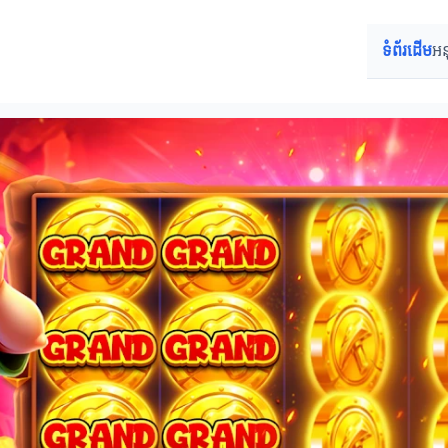
ទំព័រដើម
អន