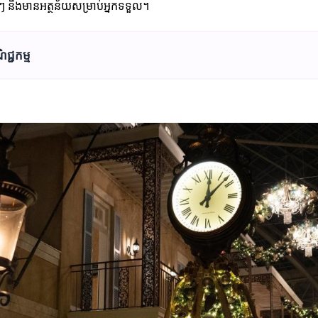
 និងមានអត្ថន័យសម្រាប់អ្នកទទួល។
ជ្ជកម្ម