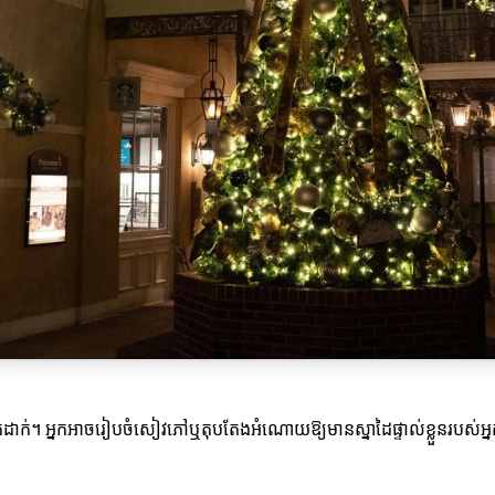
ត្តទុកដាក់។ អ្នកអាចរៀបចំសៀវភៅឬតុបតែងអំណោយឱ្យមានស្នាដៃផ្ទាល់ខ្លួនរបស់អ្